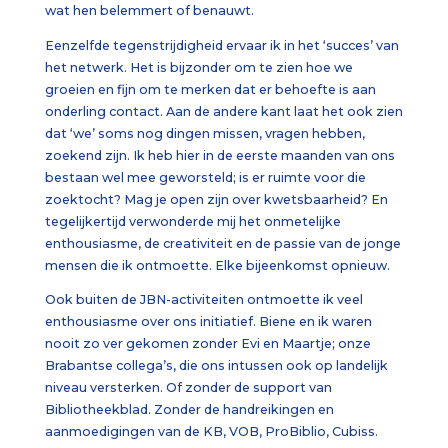
wat hen belemmert of benauwt.
Eenzelfde tegenstrijdigheid ervaar ik in het ‘succes’ van
het netwerk. Het is bijzonder om te zien hoe we
groeien en fijn om te merken dat er behoefte is aan
onderling contact. Aan de andere kant laat het ook zien
dat ‘we’ soms nog dingen missen, vragen hebben,
zoekend zijn. Ik heb hier in de eerste maanden van ons
bestaan wel mee geworsteld; is er ruimte voor die
zoektocht? Mag je open zijn over kwetsbaarheid? En
tegelijkertijd verwonderde mij het onmetelijke
enthousiasme, de creativiteit en de passie van de jonge
mensen die ik ontmoette. Elke bijeenkomst opnieuw.
Ook buiten de JBN-activiteiten ontmoette ik veel
enthousiasme over ons initiatief. Biene en ik waren
nooit zo ver gekomen zonder Evi en Maartje; onze
Brabantse collega’s, die ons intussen ook op landelijk
niveau versterken. Of zonder de support van
Bibliotheekblad. Zonder de handreikingen en
aanmoedigingen van de KB, VOB, ProBiblio, Cubiss.