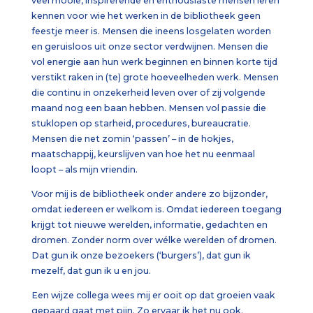
veel mooie, inspirerende en enthousiaste mensen leren
kennen voor wie het werken in de bibliotheek geen
feestje meer is. Mensen die ineens losgelaten worden
en geruisloos uit onze sector verdwijnen. Mensen die
vol energie aan hun werk beginnen en binnen korte tijd
verstikt raken in (te) grote hoeveelheden werk. Mensen
die continu in onzekerheid leven over of zij volgende
maand nog een baan hebben. Mensen vol passie die
stuklopen op starheid, procedures, bureaucratie.
Mensen die net zomin ‘passen’ – in de hokjes,
maatschappij, keurslijven van hoe het nu eenmaal
loopt – als mijn vriendin.
Voor mij is de bibliotheek onder andere zo bijzonder,
omdat iedereen er welkom is. Omdat iedereen toegang
krijgt tot nieuwe werelden, informatie, gedachten en
dromen. Zonder norm over wélke werelden of dromen.
Dat gun ik onze bezoekers (‘burgers’), dat gun ik
mezelf, dat gun ik u en jou.
Een wijze collega wees mij er ooit op dat groeien vaak
gepaard gaat met pijn. Zo ervaar ik het nu ook.