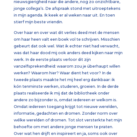
nieuwsgierigheid naar die andere, nog zo onzichtbare,
jonge collega’s. De afspraak stond met uitroeptekens
in mijn agenda. Ik keek er al weken naar uit. En toen
stierf mijn beste vriendin.
Over haar en over wat dit verlies deed met de mensen
om haar heen valt een boek vol te schrijven. Misschien
gebeurt dat ook wel. Wat ik echter niet had verwacht,
was dat haar dood mij ook anders deed kijken naar mijn
werk. In de eerste plaats verloor dit zijn
vanzelfsprekendheid: waarom zou je überhaupt willen
werken? Waarom hier? Waar dient het voor? In de
tweede plaats maakte het mij heel erg dankbaar: ik
kón tenminste werken, studeren, groeien. In de derde
plaats realiseerde ik mij dat de bibliotheek onder
andere zo bijzonder is, omdat iedereen er welkom is.
Omdat iedereen toegang krijgt tot nieuwe werelden,
informatie, gedachten en dromen. Zonder norm over
wélke werelden of dromen. Tot slot versterkte het mijn
behoefte om met andere jonge mensen te praten.
Over wat hen drijft en inspireert en ja, soms ook over