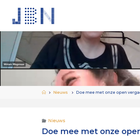
Ga
naar
de
inhoud
Home
Nieuws
Doe mee met onze open verga
Nieuws
Doe mee met onze open