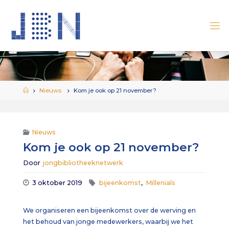
Ga
naar
de
inhoud
Home
Nieuws
Kom je ook op 21 november?
Nieuws
Kom je ook op 21 november?
Door
jongbibliotheeknetwerk
3 oktober 2019
bijeenkomst
,
Millenials
We organiseren een bijeenkomst over de werving en
het behoud van jonge medewerkers, waarbij we het