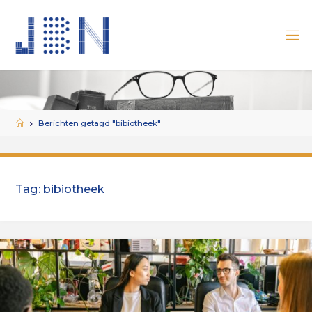
Ga
naar
de
inhoud
Home
Berichten getagd "bibiotheek"
Tag:
bibiotheek