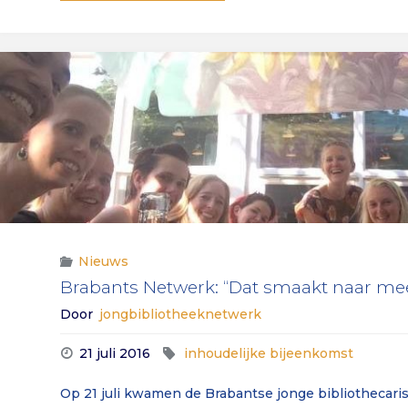
in
2023)"
Tilburg"
Nieuws
Brabants Netwerk: “Dat smaakt naar me
Door
jongbibliotheeknetwerk
21 juli 2016
inhoudelijke bijeenkomst
Op 21 juli kwamen de Brabantse jonge bibliothecari