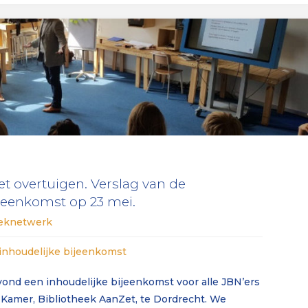
Stadkamer
Zwolle"
et overtuigen. Verslag van de
ijeenkomst op 23 mei.
eeknetwerk
inhoudelijke bijeenkomst
ond een inhoudelijke bijeenkomst voor alle JBN’ers
 Kamer, Bibliotheek AanZet, te Dordrecht. We