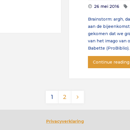
…
26 mei 2016
Brainstorm: argh, 
aan de bijeenkomst
gekomen dat we graa
van het imago van o
Babette (ProBiblio).
Continue reading
1
2
Berichten
Privacyverklaring