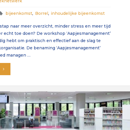
eeknetwerk
4
bijeenkomst
,
Borrel
,
inhoudelijke bijeenkomst
september"
stap naar meer overzicht, minder stress en meer tijd
 er echt toe doen? De workshop ‘Aapjesmanagement’
dig hebt om praktisch en effectief aan de slag te
korganisatie. De benaming ‘Aapjesmanagement’
goed managen …
"Meld
je
nu
aan:
Aapjesmanagement
(29