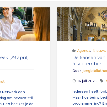
Agenda
,
Nieuws
ek (29 april)
De kansen van 
4 september
Door
jongbiblioth
16 juli 2025
mst
Iedereen heeft (onb
ek Netwerk een
Maar hoe beïnvloed
dag om bewust stil
programmering? En 
jou, en hoe zet je de