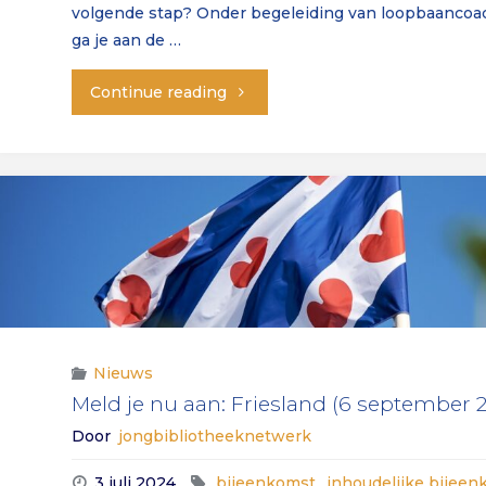
volgende stap? Onder begeleiding van loopbaancoa
ga je aan de …
"Workshop:
Continue reading
Jouw
loopbaan
in
de
bibliotheek
(29
Nieuws
Meld je nu aan: Friesland (6 september 
april)"
Door
jongbibliotheeknetwerk
3 juli 2024
bijeenkomst
,
inhoudelijke bijee