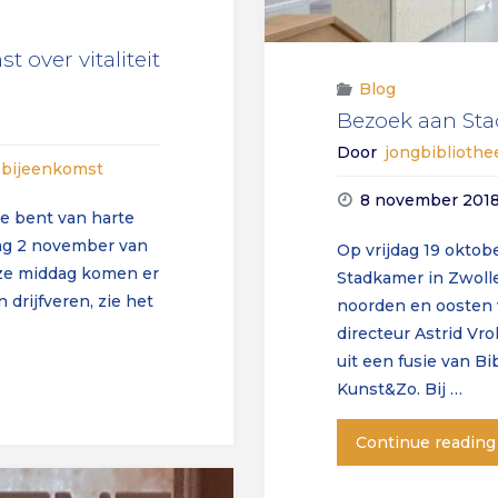
 over vitaliteit
Blog
Bezoek aan St
Door
jongbiblioth
e bijeenkomst
8 november 201
e bent van harte
ag 2 november van
Op vrijdag 19 okto
deze middag komen er
Stadkamer in Zwolle
 drijfveren, zie het
noorden en oosten 
directeur Astrid Vro
uit een fusie van B
Kunst&Zo. Bij …
Continue reading