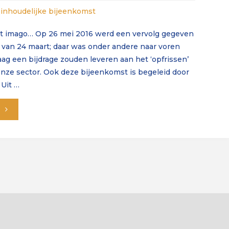
inhoudelijke bijeenkomst
bijeenkomst
dat imago… Op 26 mei 2016 werd een vervolg gegeven
op
 van 24 maart; daar was onder andere naar voren
g een bijdrage zouden leveren aan het ‘opfrissen’
23
nze sector. Ook deze bijeenkomst is begeleid door
mei."
 Uit …
"Brainstorm:
argh,
dat
imago…"