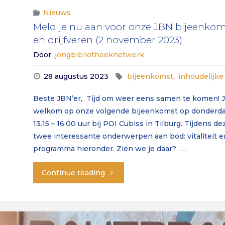
september
Nieuws
Meld je nu aan voor onze JBN bijeenkomst
2024)"
en drijfveren (2 november 2023)
Door
jongbibliotheeknetwerk
28 augustus 2023
bijeenkomst
,
inhoudelijk
Beste JBN’er, Tijd om weer eens samen te komen! J
welkom op onze volgende bijeenkomst op donderd
13.15 – 16.00 uur bij POI Cubiss in Tilburg. Tijdens 
twee interessante onderwerpen aan bod: vitaliteit en
programma hieronder. Zien we je daar? …
"Meld
Continue reading
je
nu