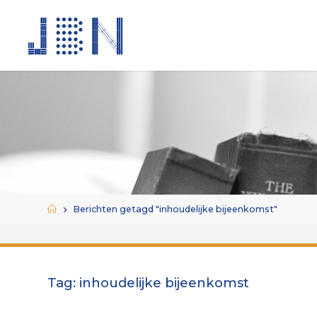
Ga
naar
de
inhoud
Home
Berichten getagd "inhoudelijke bijeenkomst"
Tag:
inhoudelijke bijeenkomst