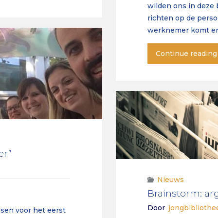
wilden ons in deze
richten op de perso
werknemer komt er n
Continue reading
er”
Nieuws
Brainstorm: ar
Door
jongbiblioth
ssen voor het eerst