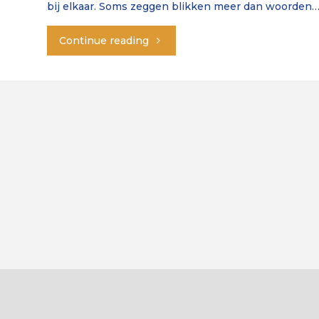
bij elkaar. Soms zeggen blikken meer dan woorden
"Brabants
Continue reading
Netwerk:
“Dat
smaakt
naar
meer”"