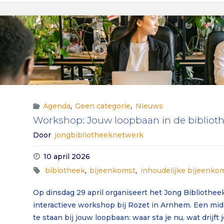
Agenda
,
Geen categorie
,
Nieuws
Workshop: Jouw loopbaan in de bibliothe
Door
jongbibliotheeknetwerk
10 april 2026
bibiotheek
,
bijeenkomst
,
inhoudelijke bijeenko
Op dinsdag 29 april organiseert het Jong Bibliothe
interactieve workshop bij Rozet in Arnhem. Een mid
te staan bij jouw loopbaan: waar sta je nu, wat drijft 