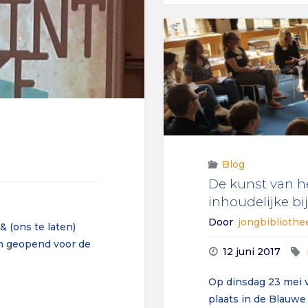
Blog
De kunst van h
inhoudelijke b
Door
jongbiblioth
 (ons te laten)
n geopend voor de
12 juni 2017
Op dinsdag 23 mei v
plaats in de Blauwe