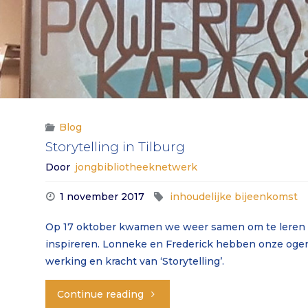
aan
voor
onze
JBN
Blog
bijeenkomst
Storytelling in Tilburg
over
Door
jongbibliotheeknetwerk
vitaliteit
1 november 2017
inhoudelijke bijeenkomst
en
Op 17 oktober kwamen we weer samen om te leren &
inspireren. Lonneke en Frederick hebben onze oge
drijfveren
werking en kracht van ‘Storytelling’.
(2
"Storytelling
Continue reading
november