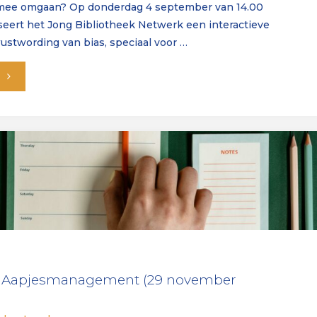
mee omgaan? Op donderdag 4 september van 14.00
iseert het Jong Bibliotheek Netwerk een interactieve
stwording van bias, speciaal voor …
"De
kansen
van
diversiteit
en
inclusie:
JBN-
n: Aapjesmanagement (29 november
workshop
op