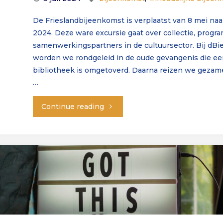
De Frieslandbijeenkomst is verplaatst van 8 mei na
2024. Deze ware excursie gaat over collectie, prog
samenwerkingspartners in de cultuursector. Bij dB
worden we rondgeleid in de oude gevangenis die een 
bibliotheek is omgetoverd. Daarna reizen we gezame
…
"Meld
Continue reading
je
nu
aan:
Friesland
(6