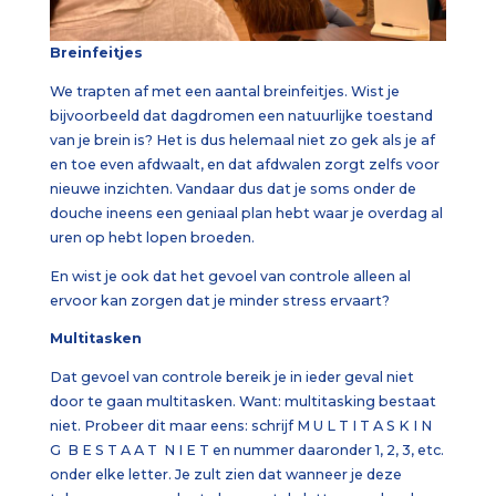
Breinfeitjes
We trapten af met een aantal breinfeitjes. Wist je
bijvoorbeeld dat dagdromen een natuurlijke toestand
van je brein is? Het is dus helemaal niet zo gek als je af
en toe even afdwaalt, en dat afdwalen zorgt zelfs voor
nieuwe inzichten. Vandaar dus dat je soms onder de
douche ineens een geniaal plan hebt waar je overdag al
uren op hebt lopen broeden.
En wist je ook dat het gevoel van controle alleen al
ervoor kan zorgen dat je minder stress ervaart?
Multitasken
Dat gevoel van controle bereik je in ieder geval niet
door te gaan multitasken. Want: multitasking bestaat
niet. Probeer dit maar eens: schrijf M U L T I T A S K I N
G B E S T A A T N I E T en nummer daaronder 1, 2, 3, etc.
onder elke letter. Je zult zien dat wanneer je deze