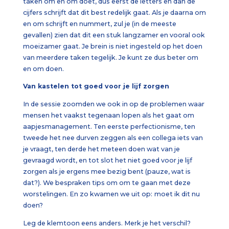
taken om en om doet, dus eerst de letters en dan de
cijfers schrijft dat dit best redelijk gaat. Als je daarna om
en om schrijft en nummert, zul je (in de meeste
gevallen) zien dat dit een stuk langzamer en vooral ook
moeizamer gaat. Je brein is niet ingesteld op het doen
van meerdere taken tegelijk. Je kunt ze dus beter om
en om doen.
Van kastelen tot goed voor je lijf zorgen
In de sessie zoomden we ook in op de problemen waar
mensen het vaakst tegenaan lopen als het gaat om
aapjesmanagement. Ten eerste perfectionisme, ten
tweede het nee durven zeggen als een collega iets van
je vraagt, ten derde het meteen doen wat van je
gevraagd wordt, en tot slot het niet goed voor je lijf
zorgen als je ergens mee bezig bent (pauze, wat is
dat?). We bespraken tips om om te gaan met deze
worstelingen. En zo kwamen we uit op:
moet ik dit nu
doen?
Leg de klemtoon eens anders. Merk je het verschil?