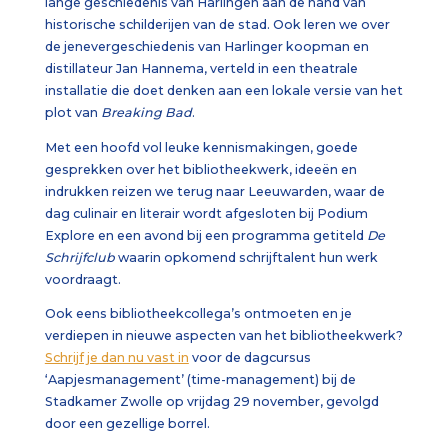
lange geschiedenis van Harlingen aan de hand van
historische schilderijen van de stad. Ook leren we over
de jenevergeschiedenis van Harlinger koopman en
distillateur Jan Hannema, verteld in een theatrale
installatie die doet denken aan een lokale versie van het
plot van
Breaking Bad
.
Met een hoofd vol leuke kennismakingen, goede
gesprekken over het bibliotheekwerk, ideeën en
indrukken reizen we terug naar Leeuwarden, waar de
dag culinair en literair wordt afgesloten bij Podium
Explore en een avond bij een programma getiteld
De
Schrijfclub
waarin opkomend schrijftalent hun werk
voordraagt.
Ook eens bibliotheekcollega’s ontmoeten en je
verdiepen in nieuwe aspecten van het bibliotheekwerk?
Schrijf je dan nu vast in
voor de dagcursus
‘Aapjesmanagement’ (time-management) bij de
Stadkamer Zwolle op vrijdag 29 november, gevolgd
door een gezellige borrel.